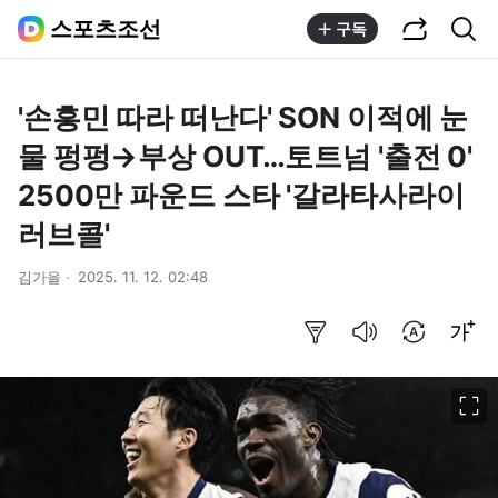
공유하기
통합검색
스포츠조선
구독
'손흥민 따라 떠난다' SON 이적에 눈
물 펑펑→부상 OUT…토트넘 '출전 0'
2500만 파운드 스타 '갈라타사라이
러브콜'
김가을
2025. 11. 12. 02:48
요약보기
음성으로 듣기
번역 설정
글씨크기 조절하기
이미지 크게 보기