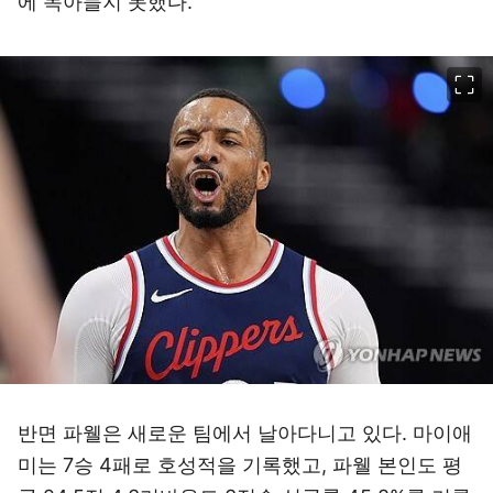
에 녹아들지 못했다.
이미지 크게 보기
반면 파웰은 새로운 팀에서 날아다니고 있다. 마이애
미는 7승 4패로 호성적을 기록했고, 파웰 본인도 평