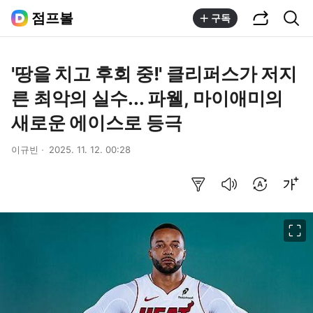
공유하기
통합검색
점프볼
구독
'땅을 치고 후회 중!' 클리퍼스가 저지
른 최악의 실수... 파웰, 마이애미의
새로운 에이스로 등극
이규빈
2025. 11. 12. 00:28
요약보기
음성으로 듣기
번역 설정
글씨크기 조절하기
이미지 크게 보기