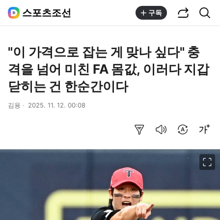
공유하기
통합검색
스포츠조선
구독
"이 가격으로 잡는 게 맞나 싶다" 충
격을 넘어 미친 FA 몸값, 이러다 지갑
닫히는 건 한순간이다
김용
2025. 11. 12. 00:08
요약보기
음성으로 듣기
번역 설정
글씨크기 조절하기
이미지 크게 보기