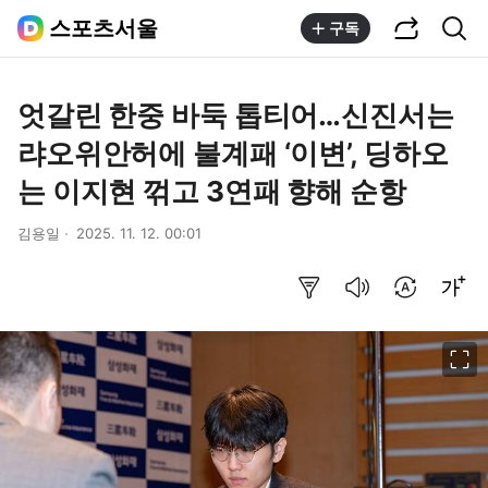
공유하기
통합검색
스포츠서울
구독
엇갈린 한중 바둑 톱티어…신진서는
랴오위안허에 불계패 ‘이변’, 딩하오
는 이지현 꺾고 3연패 향해 순항
김용일
2025. 11. 12. 00:01
요약보기
음성으로 듣기
번역 설정
글씨크기 조절하기
이미지 크게 보기