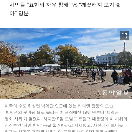
시민들 “표현의 자유 침해” vs “깨끗해져 보기 좋
아” 양분
이미지 크게 보기
미국의 수도 워싱턴 백악관 인근에 있는 라피엣 광장의 모습.
‘백악관의 뒷마당’으로 불리는 이 광장에선 1981년부터 ‘백악관
평화 시위’가 열렸다. 하지만 9월 도널드 트럼프 대통령이 이 시위의
심장부인 ‘파란 천막’ 등을 철거하라고 지시했고, 사진에서 보이듯
현재는 천막을 포함해 시위대의 물품은 남아 있지 않은 상태다.