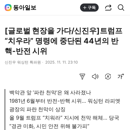
공유하기
통합검색
동아일보
구독
[글로벌 현장을 가다/신진우]트럼프
“치우라” 명령에 중단된 44년의 반
핵-반전 시위
신진우 워싱턴 특파원
2025. 11. 11. 23:10
요약보기
음성으로 듣기
번역 설정
글씨크기 조절하기
백악관 앞 ‘파란 천막’은 왜 사라졌나
1981년 6월부터 반전-반핵 시위… 워싱턴 라피엣
광장의 파란 천막이 상징
올 9월 트럼프 “치워라” 지시에 천막 해체… 당국
“경관 미화, 시민 안전 위해 불가피”