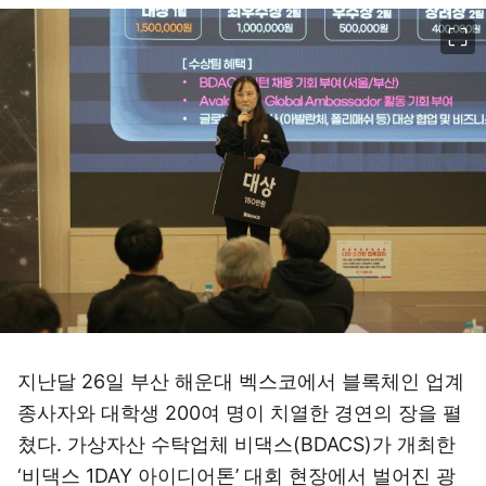
이미지 크게 보기
지난달 26일 부산 해운대 벡스코에서 블록체인 업계
종사자와 대학생 200여 명이 치열한 경연의 장을 펼
쳤다. 가상자산 수탁업체 비댁스(BDACS)가 개최한
‘비댁스 1DAY 아이디어톤’ 대회 현장에서 벌어진 광