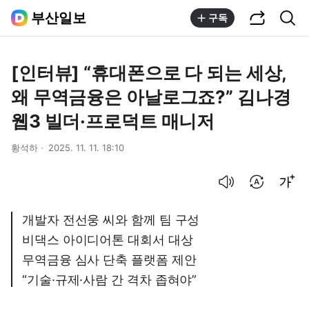
공유하기
통합검색
부산일보
구독
[인터뷰] “휴대폰으로 다 되는 세상,
왜 무역금융은 아날로그죠?” 김나경
웹3 빌더·프로덕트 매니저
황석하
2025. 11. 11. 18:10
음성으로 듣기
번역 설정
글씨크기 조절하기
개발자 전선웅 씨와 함께 팀 구성
비댁스 아이디어톤 대회서 대상
무역금융 심사 단축 플랫폼 제안
“기술·규제·사람 간 격차 좁혀야”