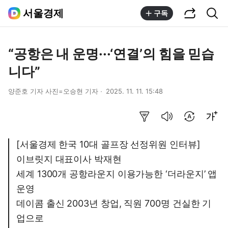
공유하기
통합검색
서울경제
구독
“공항은 내 운명···‘연결’의 힘을 믿습
니다”
양준호 기자 사진=오승현 기자
2025. 11. 11. 15:48
요약보기
음성으로 듣기
번역 설정
글씨크기 조절하기
[서울경제 한국 10대 골프장 선정위원 인터뷰]
이브릿지 대표이사 박재현
세계 1300개 공항라운지 이용가능한 ‘더라운지’ 앱
운영
데이콤 출신 2003년 창업, 직원 700명 건실한 기
업으로