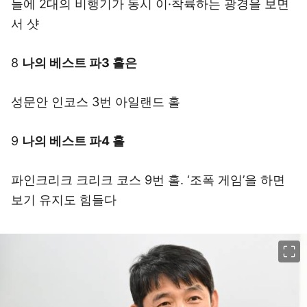
늘에 2대의 비행기가 동시 이·착륙하는 광경을 보면
서 샷
8
나의 베스트 파3 홀은
성문안 인코스 3번 아일랜드 홀
9
나의 베스트 파4 홀
파인크리크 크리크 코스 9번 홀. ‘조폭 게임’을 하면
보기 유지도 힘들다
이미지 크게 보기