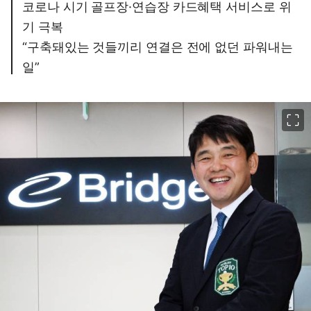
코로나 시기 골프장·연습장 카드혜택 서비스로 위
기 극복
“구축돼있는 것들끼리 연결은 전에 없던 파워내는
일”
이미지 크게 보기