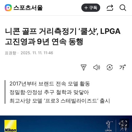
공유하기
통합검색
스포츠서울
구독
니콘 골프 거리측정기 ‘쿨샷’, LPGA
고진영과 9년 연속 동행
표권향
2025. 11. 11. 11:46
요약보기
음성으로 듣기
번역 설정
글씨크기 조절하기
2017년부터 브랜드 전속 모델 활동
정밀함·안정성 추구 철학과 맞닿아
최고사양 모델 ‘프로3 스테빌라이즈드’ 출시
이미지 크게 보기