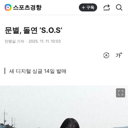
공유하기
통합검색
스포츠경향
구독
문별, 돌연 ‘S.O.S’
안병길 기자
2025. 11. 11. 10:03
번역 설정
글씨크기 조절하기
새 디지털 싱글 14일 발매
이미지 크게 보기