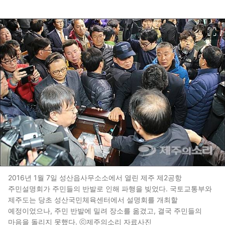
이미지 크게 보기
2016년 1월 7일 성산읍사무소소에서 열린 제주 제2공항
주민설명회가 주민들의 반발로 인해 파행을 빚었다. 국토교통부와
제주도는 당초 성산국민체육센터에서 설명회를 개최할
예정이었으나, 주민 반발에 밀려 장소를 옮겼고, 결국 주민들의
마음을 돌리지 못했다. ⓒ제주의소리 자료사진