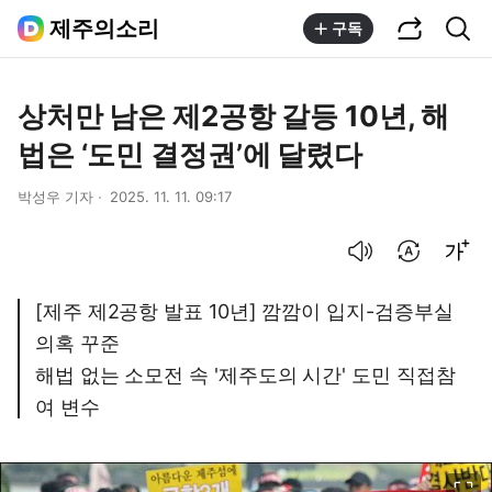
공유하기
통합검색
제주의소리
구독
상처만 남은 제2공항 갈등 10년, 해
법은 ‘도민 결정권’에 달렸다
박성우 기자
2025. 11. 11. 09:17
음성으로 듣기
번역 설정
글씨크기 조절하기
[제주 제2공항 발표 10년] 깜깜이 입지-검증부실
의혹 꾸준
해법 없는 소모전 속 '제주도의 시간' 도민 직접참
여 변수
이미지 크게 보기