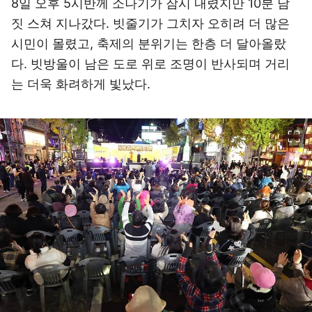
8일 오후 5시반께 소나기가 잠시 내렸지만 10분 남
짓 스쳐 지나갔다. 빗줄기가 그치자 오히려 더 많은
시민이 몰렸고, 축제의 분위기는 한층 더 달아올랐
다. 빗방울이 남은 도로 위로 조명이 반사되며 거리
는 더욱 화려하게 빛났다.
이미지 크게 보기