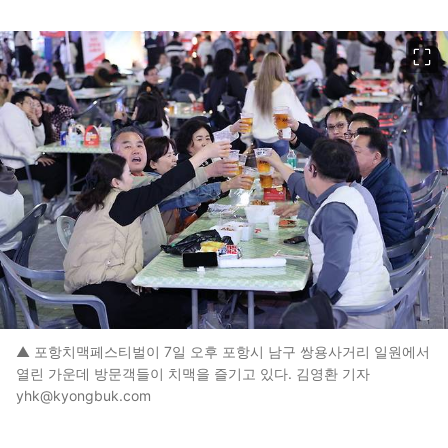
이미지 크게 보기
▲ 포항치맥페스티벌이 7일 오후 포항시 남구 쌍용사거리 일원에서
열린 가운데 방문객들이 치맥을 즐기고 있다. 김영환 기자
yhk@kyongbuk.com