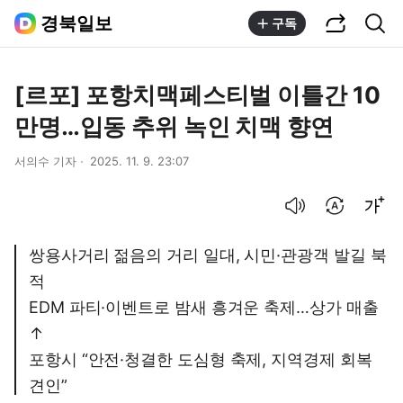
공유하기
통합검색
경북일보
구독
[르포] 포항치맥페스티벌 이틀간 10
만명…입동 추위 녹인 치맥 향연
서의수 기자
2025. 11. 9. 23:07
음성으로 듣기
번역 설정
글씨크기 조절하기
쌍용사거리 젊음의 거리 일대, 시민·관광객 발길 북
적
EDM 파티·이벤트로 밤새 흥겨운 축제…상가 매출
↑
포항시 “안전·청결한 도심형 축제, 지역경제 회복
견인”