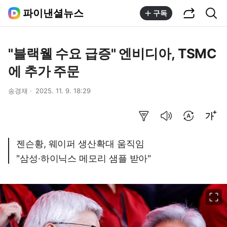
공유하기
통합검색
파이낸셜뉴스
구독
"블랙웰 수요 급증" 엔비디아, TSMC
에 추가 주문
송경재
2025. 11. 9. 18:29
요약보기
음성으로 듣기
번역 설정
글씨크기 조절하기
젠슨황, 웨이퍼 생산확대 움직임
"삼성·하이닉스 메모리 샘플 받아"
이미지 크게 보기