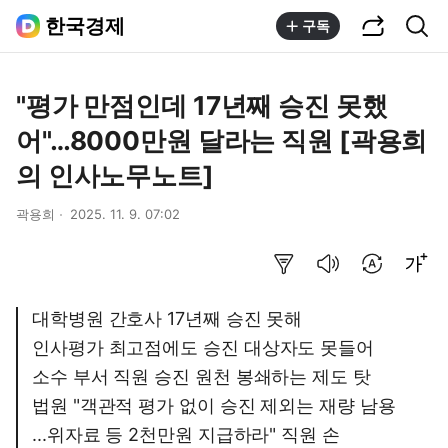
공유하기
통합검색
한국경제
구독
"평가 만점인데 17년째 승진 못했
어"…8000만원 달라는 직원 [곽용희
의 인사노무노트]
곽용희
2025. 11. 9. 07:02
요약보기
음성으로 듣기
번역 설정
글씨크기 조절하기
대학병원 간호사 17년째 승진 못해
인사평가 최고점에도 승진 대상자도 못들어
소수 부서 직원 승진 원천 봉쇄하는 제도 탓
법원 "객관적 평가 없이 승진 제외는 재량 남용
...위자료 등 2천만원 지급하라" 직원 손