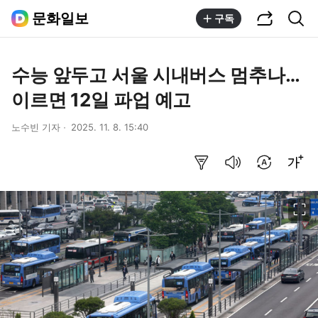
공유하기
통합검색
문화일보
구독
수능 앞두고 서울 시내버스 멈추나…
이르면 12일 파업 예고
노수빈 기자
2025. 11. 8. 15:40
요약보기
음성으로 듣기
번역 설정
글씨크기 조절하기
이미지 크게 보기