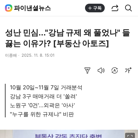
공유하기
통합검색
파이낸셜뉴스
구독
성난 민심..."강남 규제 왜 풀었나" 들
끓는 이유가? [부동산 아토즈]
이종배
2025. 11. 8. 15:01
요약보기
음성으로 듣기
번역 설정
글씨크기 조절하기
10월 20일~11월 7일 거래분석
강남 3구 매매거래 더 '쏠려'
노원구 '0건'...외곽은 '아사'
"누구를 위한 규제냐" 비판
이미지 크게 보기