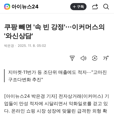
공유하기
통합검색
아이뉴스24
구독
쿠팡 빼면 '속 빈 강정'⋯이커머스의
'와신상담'
박은경
2025. 11. 8. 05:02
요약보기
음성으로 듣기
번역 설정
글씨크기 조절하기
지마켓·11번가 등 조단위 매출에도 적자⋯"고마진
구조다변화 추진"
[아이뉴스24 박은경 기자] 전자상거래(이커머스) 기
업들이 만성 적자에 시달리면서 악화일로를 걷고 있
다. 온라인 쇼핑 시장 성장에 맞물린 급격한 외형 확