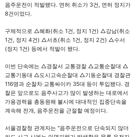
음주운전이 적발됐다. 면허 취소가 3건, 면허 정지가
8건이었다.
구체적으로 △혜화(취소 1건, 정지 1건) △강남(취소
1건, 정지 4건) △서초(취소 1건, 정지 2건) △수서
(정지 1건) 등에서 적발이 됐다.
이번 단속에는 △경찰서 교통경찰 △교통순찰대 △
교통기동대 △도시고속순찰대 △기동순찰대 경찰관
116명과 순찰차‧교통싸이카 35대 등이 투입됐다. 경
찰은 앞으로도 음주사고가 많이 발생하는 대로에서
가용경력을 총동원해 불시에 대대적인 집중단속을
계속해 전개, 음주운전을 근절할 예정이다.
서울경찰청 관계자는 "음주운전으로 단속되지 않더
라도 사고 시에는 인명피해가 발생함은 물론 운전자