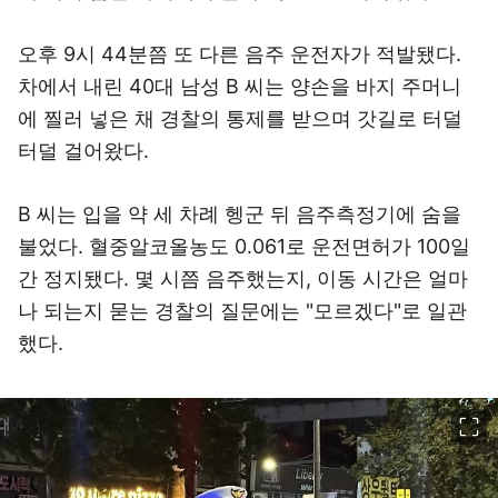
오후 9시 44분쯤 또 다른 음주 운전자가 적발됐다.
차에서 내린 40대 남성 B 씨는 양손을 바지 주머니
에 찔러 넣은 채 경찰의 통제를 받으며 갓길로 터덜
터덜 걸어왔다.
B 씨는 입을 약 세 차례 헹군 뒤 음주측정기에 숨을
불었다. 혈중알코올농도 0.061로 운전면허가 100일
간 정지됐다. 몇 시쯤 음주했는지, 이동 시간은 얼마
나 되는지 묻는 경찰의 질문에는 "모르겠다"로 일관
했다.
이미지 크게 보기