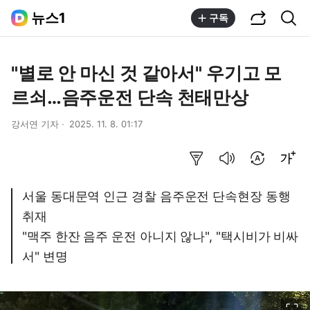
공유하기
통합검색
뉴스1
구독
"별로 안 마신 것 같아서" 우기고 모
르쇠…음주운전 단속 천태만상
강서연 기자
2025. 11. 8. 01:17
요약보기
음성으로 듣기
번역 설정
글씨크기 조절하기
서울 동대문역 인근 경찰 음주운전 단속현장 동행
취재
"맥주 한잔 음주 운전 아니지 않나", "택시비가 비싸
서" 변명
이미지 크게 보기