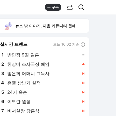
공유하기
검색
구독
뉴스 밖 이야기, 다음 커뮤니티 웹에서 보기
실시간 트렌드
오늘 16:02 기준
툴팁보기
1
반민정 9월 결혼
,유지
2
한상미 조사국장 해임
,상승
3
방은희 어머니 고독사
,신규
4
휴젤 상반기 실적
,신규
5
24기 옥순
,신규
6
이모란 원장
,신규
7
비서실장 강훈식
,신규