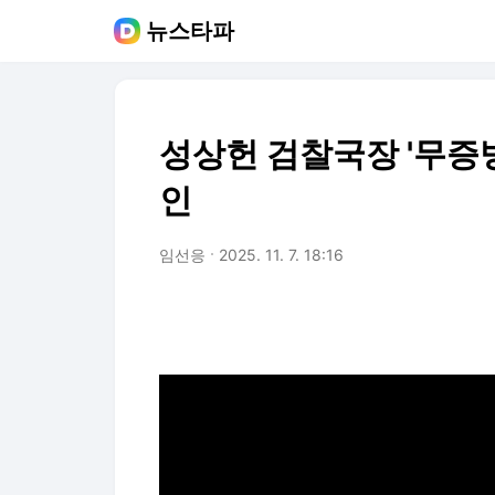
뉴스타파
성상헌 검찰국장 '무증빙
인
임선응
2025. 11. 7. 18:16