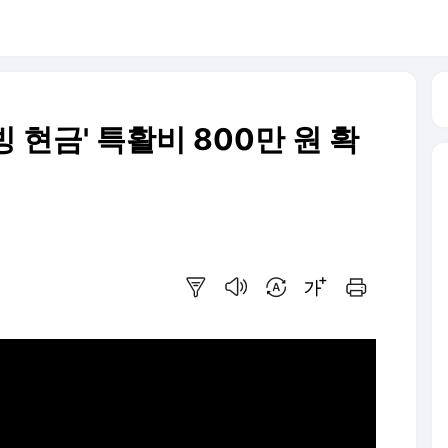
 현금' 특활비 800만 원 확
요약보기
음성으로 듣기
번역 설정
글씨크기 조절하기
인쇄하기