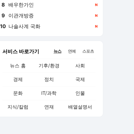
8
배우한가인
,신규
9
이관개방증
,신규
10
나솔사계 국화
,신규
서비스 바로가기
뉴스
연예
스포츠
뉴스 홈
기후/환경
사회
경제
정치
국제
문화
IT/과학
인물
지식/칼럼
연재
배열설명서