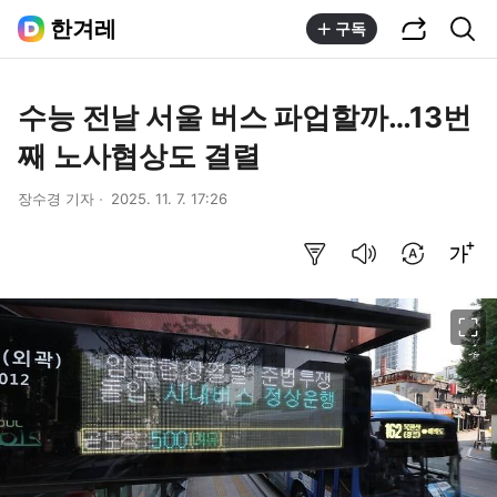
공유하기
통합검색
한겨레
구독
수능 전날 서울 버스 파업할까…13번
째 노사협상도 결렬
장수경 기자
2025. 11. 7. 17:26
요약보기
음성으로 듣기
번역 설정
글씨크기 조절하기
이미지 크게 보기