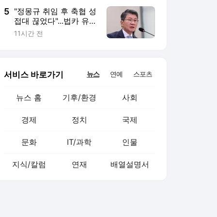
5
"정몽규 취임 후 축협 성
접대 끊었다"...법카 유흥
업소 사용 '전면 차단'
11시간 전
서비스 바로가기
뉴스
연예
스포츠
뉴스 홈
기후/환경
사회
경제
정치
국제
문화
IT/과학
인물
지식/칼럼
연재
배열설명서