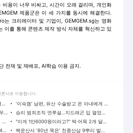
 비용이 너무 비싸고, 시간이 오래 걸리며, 개인화
EMGEM 제품군은 이 세 가지를 동시에 해결한다.
.pro는 크리에이터 및 기업이, GEMGEM.sg는 영화
리는 이를 통해 콘텐츠 제작 방식 자체를 혁신하고 있
. 무단 전재 및 재배포, AI학습 이용 금지.
언론사로 이동합니다.
'대장금' 출연한 유명 배우, 이혼→암 투병…"엄마 2년간 절연" 고백 - 머니투데이
'이숙캠' 남편, 유산 수술받고 온 아내에게 "한 번 할까?" 막말 '충격' - 머니투데이
홍진경 향해 "이혼도 멋있게 했어"…여배우 솔직 발언에 '당황' - 머니투데이
승리 범죄조직 연루설…지드래곤 입 열었다 "사생활은 별개의 일" - 머니투데이
성시경도 눈물…"전재산 잃고 사채업자에 무릎" 매니저 배신 폭로한 연예인들 - 머니투데이
"이게 1만6000원이라고?" 떡·어묵 2개 달랑...워터파크 바가지 논란 - 머니투데이
6살 딸 "엄마 무서워" 울었지만…만취 194㎞ 질주, 예비신랑 숨졌다 - 머니투데이
백운산서 '80년 묵은' 천종산삼 9뿌리 발견…1억 3000만원 평가 - 머니투데이