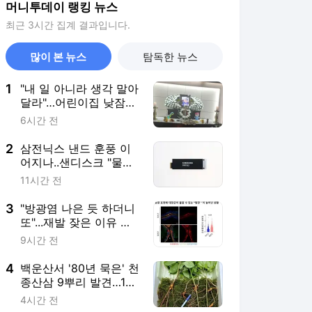
머니투데이 랭킹 뉴스
최근 3시간 집계 결과입니다.
많이 본 뉴스
탐독한 뉴스
1
"내 일 아니라 생각 말아
달라"…어린이집 낮잠
중 사망 아기 엄마의 눈
6시간 전
물
2
삼전닉스 낸드 훈풍 이
어지나..샌디스크 "물량
없어 못 번다" 공식화
11시간 전
3
"방광염 나은 듯 하더니
또"...재발 잦은 이유 찾
았다[한 장으로 보는 건
9시간 전
강]
4
백운산서 '80년 묵은' 천
종산삼 9뿌리 발견…1억
3000만원 평가
4시간 전