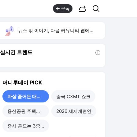
공유하기
검색
구독
뉴스 밖 이야기, 다음 커뮤니티 웹에서 보기
실시간 트렌드
툴팁보기
머니투데이
PICK
자살 줄어든 대한민국
중국 CXMT 쇼크
용산공원 주택공급
2026 세제개편안
증시 흔드는 3중 쏠림