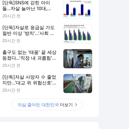
[단독]SNS에 갇힌 아이
들…자살 늘어난 10대,
40%가 '대인관계' 호소
20시간 전
[단독]자살로 응급실 가도
절반 이상 '방치'…'사회 안
전망' 재설계해야
20시간 전
출구도 없는 '태움' 끝 세상
등졌다...'직장 내 괴롭힘'
더 위험한 이유
20시간 전
[단독]자살 사망자 수 줄었
지만…'대교 위 위험신호'
늘었다
20시간 전
자살 줄어든 대한민국
더보기