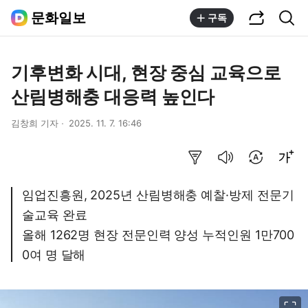
공유하기
통합검색
문화일보
구독
기후변화 시대, 현장 중심 교육으로
산림병해충 대응력 높인다
김창희 기자
2025. 11. 7. 16:46
요약보기
음성으로 듣기
번역 설정
글씨크기 조절하기
임업진흥원, 2025년 산림병해충 예찰·방제 전문기
술교육 완료
올해 1262명 현장 전문인력 양성 누적인원 1만700
0여 명 달해
이미지 크게 보기