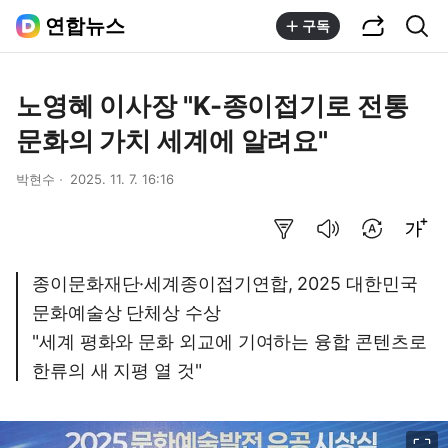
공유하기
통합검색
연합뉴스
구독
노영혜 이사장 "K-종이접기로 전통
문화의 가치 세계에 알려요"
박현수
2025. 11. 7. 16:16
요약보기
음성으로 듣기
번역 설정
글씨크기 조절하기
종이문화재단·세계종이접기연합, 2025 대한민국
문화예술상 단체상 수상
"세계 평화와 문화 외교에 기여하는 융합 콘텐츠로
한류의 새 지평 열 것"
이미지 크게 보기