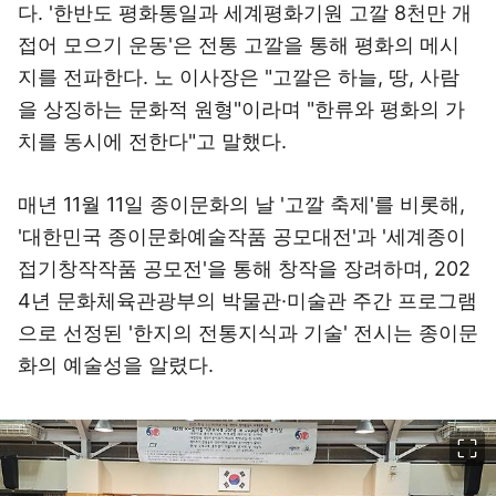
다. '한반도 평화통일과 세계평화기원 고깔 8천만 개
접어 모으기 운동'은 전통 고깔을 통해 평화의 메시
지를 전파한다. 노 이사장은 "고깔은 하늘, 땅, 사람
을 상징하는 문화적 원형"이라며 "한류와 평화의 가
치를 동시에 전한다"고 말했다.
매년 11월 11일 종이문화의 날 '고깔 축제'를 비롯해,
'대한민국 종이문화예술작품 공모대전'과 '세계종이
접기창작작품 공모전'을 통해 창작을 장려하며, 202
4년 문화체육관광부의 박물관·미술관 주간 프로그램
으로 선정된 '한지의 전통지식과 기술' 전시는 종이문
화의 예술성을 알렸다.
이미지 크게 보기