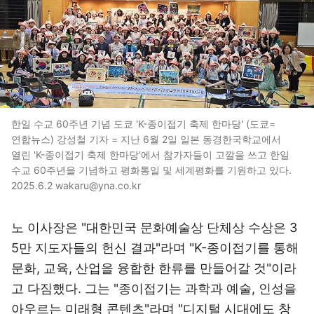
한일 수교 60주년 기념 도쿄 'K-종이접기 축제 한마당' (도쿄=
연합뉴스) 강성철 기자 = 지난 6월 2일 일본 동경한국학교에서
열린 'K-종이접기 축제 한마당'에서 참가자들이 고깔을 쓰고 한일
수교 60주년을 기념하고 평화통일 및 세계평화를 기원하고 있다.
2025.6.2 wakaru@yna.co.kr
노 이사장은 "대한민국 문화예술상 단체상 수상은 3
5만 지도자들의 헌신 결과"라며 "K-종이접기를 통해
문화, 교육, 산업을 융합한 한류를 만들어갈 것"이라
고 다짐했다. 그는 "종이접기는 과학과 예술, 인성을
아우르는 미래형 콘텐츠"라며 "디지털 시대에도 창