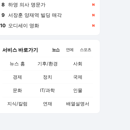
8
하영 의사 명문가
,신규
9
서장훈 양재역 빌딩 매각
,신규
10
오디세이 영화
,신규
서비스 바로가기
뉴스
연예
스포츠
뉴스 홈
기후/환경
사회
경제
정치
국제
문화
IT/과학
인물
지식/칼럼
연재
배열설명서