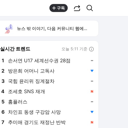
공유하기
검색
구독
뉴스 밖 이야기, 다음 커뮤니티 웹에서 보기
실시간 트렌드
오늘 5:11 기준
툴팁보기
1
손서연 U17 세계선수권 28점
,유지
2
방은희 어머니 고독사
,하락
3
국힘 윤리위 징계절차
,유지
4
조세호 SNS 재개
,신규
5
홈플러스
,유지
6
차인표 동생 구강암 사망
,하락
7
추미애 경기도 재정난 반박
,신규