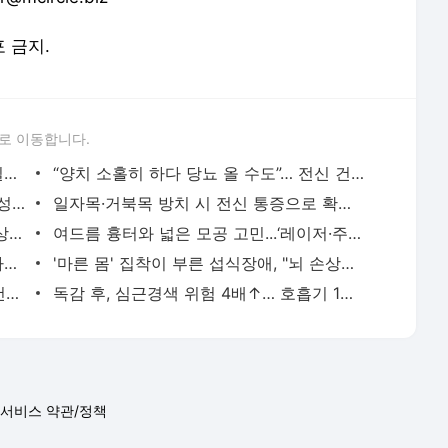
포 금지.
로 이동합니다.
2026 국가검진 폐기능 검사 추가... “폐질환, 진단보다 조기 발견 중요” - 하이닥
“양치 소홀히 하다 당뇨 올 수도”… 전신 건강 지키는 올바른 구강 관리법은? - 하이닥
위암 예방 첫걸음, 헬리코박터 치료…“내성 검사부터 시행해야” - 하이닥
일자목·거북목 방치 시 전신 통증으로 확대.. 진단·치료법은? - 하이닥
“기침도 없고 멀쩡한데 결핵이라고?” 증상 없어도 검사 필요한 이유 - 하이닥
여드름 흉터와 넓은 모공 고민...‘레이저·주사 병합 치료’로 해결 - 하이닥
"도수치료, 근골격계 불균형 근본 원인 바로잡는 ‘비수술 치료의 꽃’” - 하이닥
'마른 몸' 집착이 부른 섭식장애, "뇌 손상까지 온다"...증상과 치료법은? - 하이닥
천연 비타민 C ‘유자’… ”피로 개선·혈관 건강·항산화까지” 섭취법은? [과일톡(Talk)] - 하이
독감 후, 심근경색 위험 4배↑… 호흡기 1차 저지선 '코'를 지켜야 - 하이닥
서비스 약관/정책