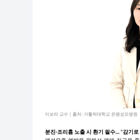
이보라 교수｜출처: 가톨릭대학교 은평성모병원
분진·조리흄 노출 시 환기 필수…
"
감기로