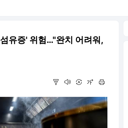
폐섬유증' 위험…"완치 어려워,
요약보기
음성으로 듣기
번역 설정
글씨크기 조절하기
인쇄하기