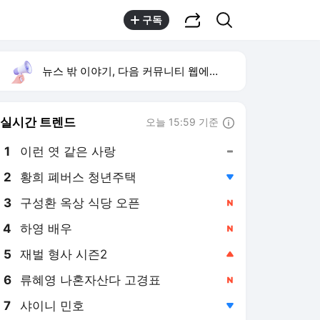
공유하기
검색
구독
뉴스 밖 이야기, 다음 커뮤니티 웹에서 보기
실시간 트렌드
오늘 15:59 기준
툴팁보기
1
이런 엿 같은 사랑
,유지
2
황희 폐버스 청년주택
,하락
3
구성환 옥상 식당 오픈
,신규
4
하영 배우
,신규
5
재벌 형사 시즌2
,상승
6
류혜영 나혼자산다 고경표
,신규
7
샤이니 민호
,하락