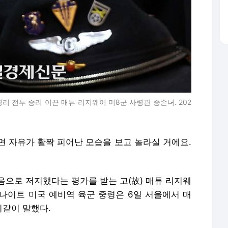
리 전투 승리 이끈 매튜 리지웨이 미8군 사령관 증손녀. 202
면 자유가 활짝 피어난 모습을 보고 놀라실 거에요.
음으로 저지했다는 평가를 받는 고(故) 매튜 리지웨
맥나이트 미국 예비역 육군 중령은 6일 서울에서 매
같이 말했다.