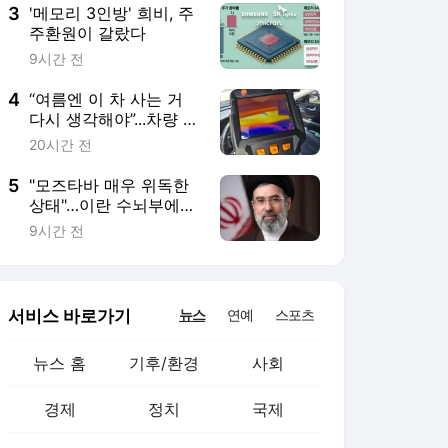
3
'메모리 3인방' 희비, 주
주환원이 갈랐다
9시간 전
4
“여름엔 이 차 사는 거
다시 생각해야”...차량 내
부온도, 85도까지 올랐
20시간 전
다
5
"모즈타바 매우 위독한
상태"…이란 수뇌부에
소문 파다해
9시간 전
서비스 바로가기
뉴스
연예
스포츠
뉴스 홈
기후/환경
사회
경제
정치
국제