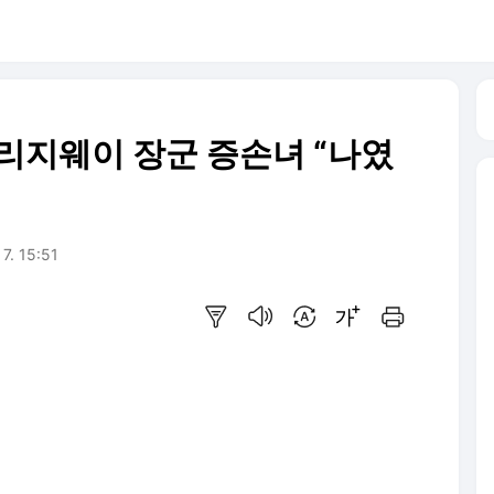
美리지웨이 장군 증손녀 “나였
 7. 15:51
요약보기
음성으로 듣기
번역 설정
글씨크기 조절하기
인쇄하기