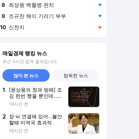
8
최성원 백혈병 완치
,하락
9
조규찬 해이 기러기 부부
,하락
10
신천지
,신규
매일경제 랭킹 뉴스
최근 3시간 집계 결과입니다.
많이 본 뉴스
탐독한 뉴스
1
[윤상용의 창과 방패] 조
깅 한번 했을 뿐인데…
핵항모 위치가 들통났다
10시간 전
2
장·뇌 연결돼 있어…불안
할때 미역국 효과적
10시간 전