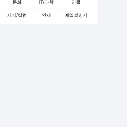
문화
IT/과학
인물
지식/칼럼
연재
배열설명서