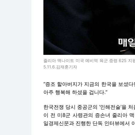
줄리아 맥나이트 미국 예비역 육군 중령 625 지평
5.11.6.김재훈기자
“증조 할아버지가 지금의 한국을 보셨다
아주 행복해 하셨을 겁니다.”
한국전쟁 당시 중공군의 ‘인해전술’을 처
이 전 미8군 사령관의 증손녀 줄리아 
일경제신문과 진행한 단독 인터뷰에서 이