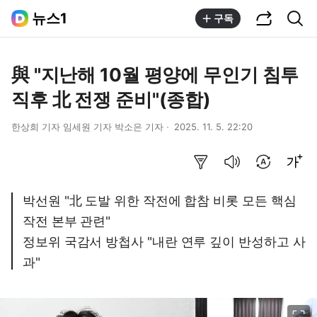
공유하기
통합검색
뉴스1
구독
與 "지난해 10월 평양에 무인기 침투
직후 北 전쟁 준비"(종합)
한상희 기자 임세원 기자 박소은 기자
2025. 11. 5. 22:20
요약보기
음성으로 듣기
번역 설정
글씨크기 조절하기
박선원 "北 도발 위한 작전에 합참 비롯 모든 핵심
작전 본부 관련"
정보위 국감서 방첩사 "내란 연루 깊이 반성하고 사
과"
이미지 크게 보기