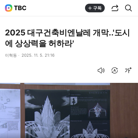
공유하기
통합검색
TBC
구독
2025 대구건축비엔날레 개막..'도시
에 상상력을 허하라'
이혁동
2025. 11. 5. 21:16
음성으로 듣기
번역 설정
글씨크기 조절하기