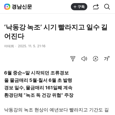
공유하기
통합검색
경남신문
구독
‘낙동강 녹조’ 시기 빨라지고 일수 길
어진다
어태희
2025. 11. 5. 21:16
요약보기
음성으로 듣기
번역 설정
글씨크기 조절하기
6월 중순~말 시작되던 조류경보
올 물금매리 5월·칠서 6월 초 발령
경보 일수, 물금매리 161일째 계속
환경단체 “녹조 독 건강 위협” 주장
낙동강의 녹조 현상이 예년보다 빨라지고 기간도 길