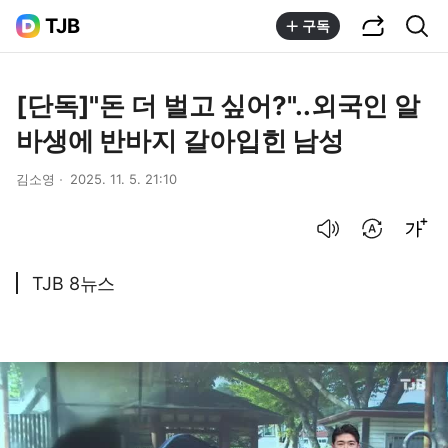
공유하기
통합검색
TJB
구독
[단독]"돈 더 벌고 싶어?"..외국인 알
바생에 반바지 갈아입힌 남성
김소영
2025. 11. 5. 21:10
음성으로 듣기
번역 설정
글씨크기 조절하기
TJB 8뉴스