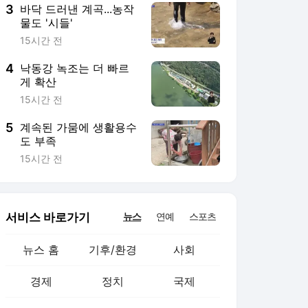
3
바닥 드러낸 계곡...농작
물도 '시들'
15시간 전
4
낙동강 녹조는 더 빠르
게 확산
15시간 전
5
계속된 가뭄에 생활용수
도 부족
15시간 전
서비스 바로가기
뉴스
연예
스포츠
뉴스 홈
기후/환경
사회
경제
정치
국제