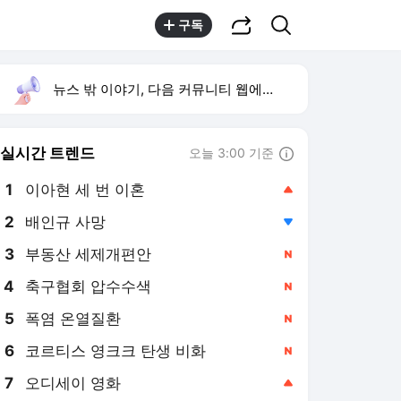
공유하기
검색
구독
뉴스 밖 이야기, 다음 커뮤니티 웹에서 보기
실시간 트렌드
오늘 3:00 기준
툴팁보기
1
이아현 세 번 이혼
,상승
2
배인규 사망
,하락
3
부동산 세제개편안
,신규
4
축구협회 압수수색
,신규
5
폭염 온열질환
,신규
6
코르티스 영크크 탄생 비화
,신규
7
오디세이 영화
,상승