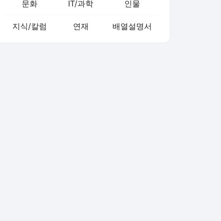
문화
IT/과학
인물
지식/칼럼
연재
배열설명서