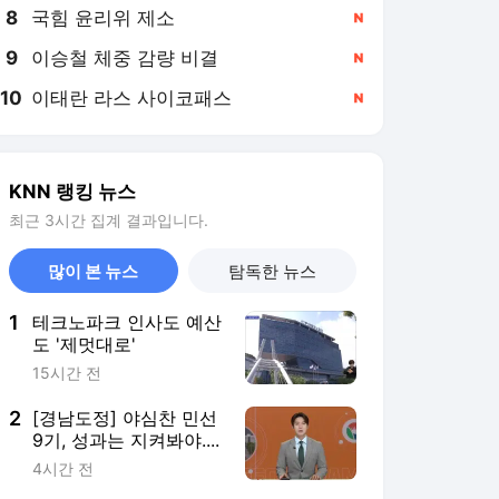
8
국힘 윤리위 제소
,신규
9
이승철 체중 감량 비결
,신규
10
이태란 라스 사이코패스
,신규
KNN 랭킹 뉴스
최근 3시간 집계 결과입니다.
많이 본 뉴스
탐독한 뉴스
1
테크노파크 인사도 예산
도 '제멋대로'
15시간 전
2
[경남도정] 야심찬 민선
9기, 성과는 지켜봐야....
4시간 전