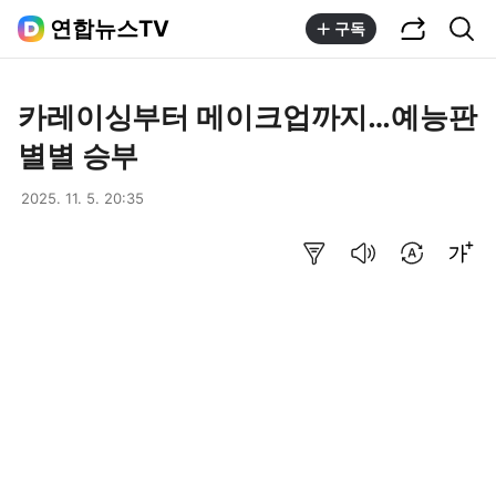
공유하기
통합검색
연합뉴스TV
구독
카레이싱부터 메이크업까지…예능판
별별 승부
2025. 11. 5. 20:35
요약보기
음성으로 듣기
번역 설정
글씨크기 조절하기