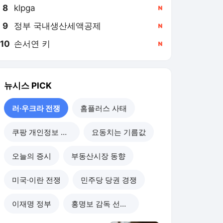
8
klpga
,신규
9
정부 국내생산세액공제
,신규
10
손서연 키
,신규
뉴시스
PICK
러·우크라 전쟁
홈플러스 사태
쿠팡 개인정보 유출
요동치는 기름값
오늘의 증시
부동산시장 동향
미국·이란 전쟁
민주당 당권 경쟁
이재명 정부
홍명보 감독 선임 논란