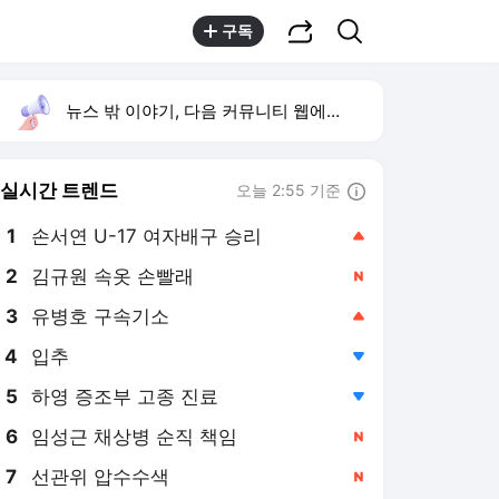
공유하기
검색
구독
뉴스 밖 이야기, 다음 커뮤니티 웹에서 보기
실시간 트렌드
오늘 2:55 기준
툴팁보기
1
손서연 U-17 여자배구 승리
,상승
2
김규원 속옷 손빨래
,신규
3
유병호 구속기소
,상승
4
입추
,하락
5
하영 증조부 고종 진료
,하락
6
임성근 채상병 순직 책임
,신규
7
선관위 압수수색
,신규