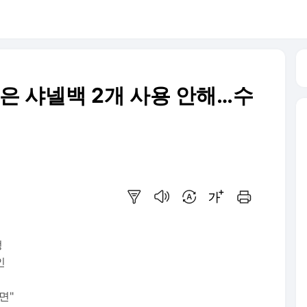
은 샤넬백 2개 사용 안해…수
요약보기
음성으로 듣기
번역 설정
글씨크기 조절하기
인쇄하기
정
인
면"