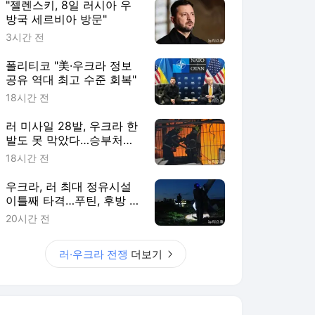
"젤렌스키, 8일 러시아 우
방국 세르비아 방문"
3시간 전
폴리티코 "美·우크라 정보
공유 역대 최고 수준 회복"
18시간 전
러 미사일 28발, 우크라 한
발도 못 막았다…승부처는
하늘로
18시간 전
우크라, 러 최대 정유시설
이틀째 타격…푸틴, 후방 지
원 기능 통합
20시간 전
러·우크라 전쟁
더보기