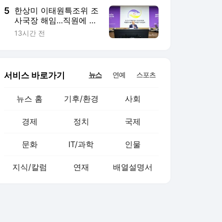
5
한상미 이태원특조위 조
사국장 해임…직원에 부
당 지시 의혹
13시간 전
서비스 바로가기
뉴스
연예
스포츠
뉴스 홈
기후/환경
사회
경제
정치
국제
문화
IT/과학
인물
지식/칼럼
연재
배열설명서