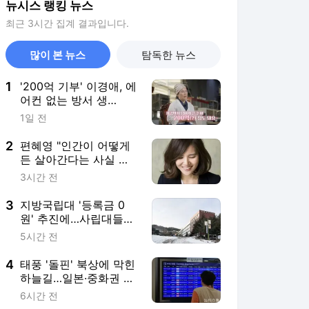
뉴시스 랭킹 뉴스
최근 3시간 집계 결과입니다.
많이 본 뉴스
탐독한 뉴스
1
'200억 기부' 이경애, 에
어컨 없는 방서 생
활…"돈도 많으면서 왜?"
1일 전
2
편혜영 "인간이 어떻게
든 살아간다는 사실 자
체가 경이롭다" [문화人
3시간 전
터뷰]
3
지방국립대 '등록금 0
원' 추진에…사립대들
"문 닫을 판"
5시간 전
4
태풍 '돌핀' 북상에 막힌
하늘길…일본·중화권 오
가는 국적기 잇단 비운
6시간 전
항 예고