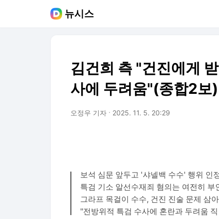
뉴시스
김건희 측 "건진에게 받
사에 두려움"(종합2보)
오정우 기자
2025. 11. 5. 20:29
보석 심문 앞두고 '샤넬백 수수' 행위 인
특검 기소 알선수재죄 혐의는 여전히 부
그라프 목걸이 수수, 건진 진술 문제 삼아
"전방위적 특검 수사에 혼란과 두려움 직