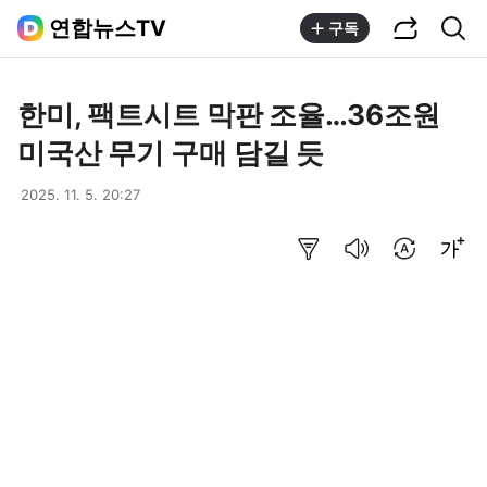
공유하기
통합검색
연합뉴스TV
구독
한미, 팩트시트 막판 조율…36조원
미국산 무기 구매 담길 듯
2025. 11. 5. 20:27
요약보기
음성으로 듣기
번역 설정
글씨크기 조절하기