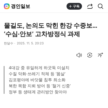
공유하기
통합검색
경인일보
구독
물길도, 논의도 막힌 한강 수중보…
‘수심·안보’ 고차방정식 과제
한달수
2025. 11. 5. 20:23
음성으로 듣기
번역 설정
글씨크기 조절하기
4대강 중 유일하게 하굿둑 미설치
수질 악화·쓰레기 적체 등 ‘몸살’
김포평야에 바닷물 침투 최소화
북한 목함 지뢰 방어 등 ‘철거 신중’
정부 등 생태계 관리방안 찾아야