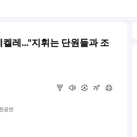
메켈레…"지휘는 단원들과 조
요약보기
음성으로 듣기
번역 설정
글씨크기 조절하기
인쇄하기
한공연