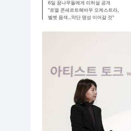
6일 꿈나무들에게 리허설 공개
"로열 콘세르트헤바우 오케스트라,
벨벳 음색...악단 명성 이어갈 것"