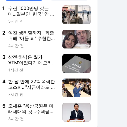
1
우린 1000만명 갔는
데…일본인 '한국' 안 오
는 뜻밖의 이유 [도쿄나
5시간 전
우]
2
여친 생리혈까지…회춘
위해 '아들 피' 수혈한
억만장자 근황
4시간 전
3
삼전·하닉은 월가
‘ATM’이었다?...메모리
저승사자 "이제 살때"
1시간 전
[빈난새의 빈틈없이마
켓]
4
한 달 만에 22% 폭락한
코스피…"지금이라도 팔
까 버틸까"
7시간 전
5
오세훈 "용산공원은 미
래세대의 것…주택공급
반대"
3시간 전