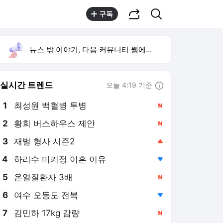
공유하기
검색
구독
뉴스 밖 이야기, 다음 커뮤니티 웹에서 보기
실시간 트렌드
오늘 4:19 기준
툴팁보기
1
최성원 백혈병 투병
,신규
2
황희 버스하우스 제안
,신규
3
재벌 형사 시즌2
,상승
4
하리수 미키정 이혼 이유
,하락
5
온열질환자 3배
,신규
6
여수 오동도 전복
,하락
7
김민하 17kg 감량
,신규