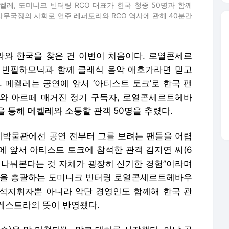
레, 도미니크 빈터링 RCO 대표가 한국 청중 50명과 함께
사무국장의 사회로 연주 레퍼토리와 RCO 역사에 관해 40분간
 한국을 찾은 건 이번이 처음이다. 로열콘세르
빈필하모닉과 함께 클래식 음악 애호가라면 믿고
. 메켈레는 공연에 앞서 ‘아티스트 토크’로 한국 팬
와 아르떼 매거진 정기 구독자, 로열콘세르트헤바
 통해 메켈레와 소통할 관객 50명을 추렸다.
박물관에선 공연 전부터 그를 보려는 팬들을 어렵
람에 앞서 아티스트 토크에 참석한 관객 김지연 씨(6
께 나눠본다는 것 자체가 굉장히 신기한 경험”이라며
영을 총괄하는 도미니크 빈터링 로열콘세르트헤바우
석지휘자뿐 아니라 악단 경영인도 함께해 한국 관
케스트라의 뜻이 반영됐다.