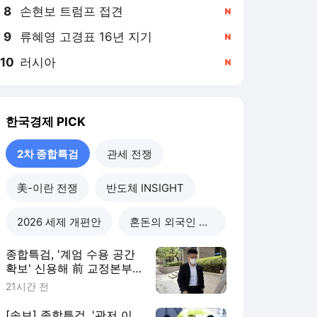
8
손현보 트럼프 접견
,신규
9
류혜영 고경표 16년 지기
,신규
10
러시아
,신규
한국경제
PICK
2차 종합특검
관세 전쟁
美-이란 전쟁
반도체 INSIGHT
2026 세제 개편안
혼돈의 외국인 고용시장
종합특검, '계엄 수용 공간
확보' 신용해 前 교정본부
장 불구속 기소
21시간 전
[속보] 종합특검, '관저 이