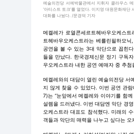
예술의전당 서예박물관에서 지휘자 클라우스 메켈
‘아티스트 토크’를 열었다. 이지영 대원문화재단 
대화를 나눴다. /문경덕 기자
메켈레가 로열콘세르트헤바우오케스트라와
트헤바우오케스트라는 베를린필하모닉, 
공연을 볼 수 있는 3대 악단으로 꼽힌다
들을 만났다. 한국경제신문 정기 구독자
우오케스트라 내한 공연 예매자 중 추첨을
메켈레와의 대담이 열린 예술의전당 서예
지 않게 찾을 수 있었다. 이번 공연 관
7)는 “눈앞에서 메켈레와 이야기를 함
설렘을 드러냈다. 이번 대담엔 악단 경
오케스트라 대표도 참석했다. 미래의 수
객들과 악단의 매력을 나누고 싶다는 오