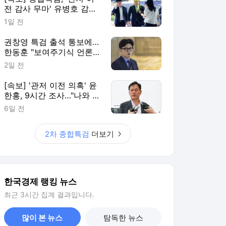
전 감사 무마' 유병호 감사
위원 구속 기소
1일 전
권창영 특검 출석 통보에…
한동훈 "보여주기식 언론플
레이"
2일 전
[속보] '관저 이전 의혹' 윤
한홍, 9시간 조사…"나와 관
련 없다"
6일 전
2차 종합특검
더보기
한국경제 랭킹 뉴스
최근 3시간 집계 결과입니다.
많이 본 뉴스
탐독한 뉴스