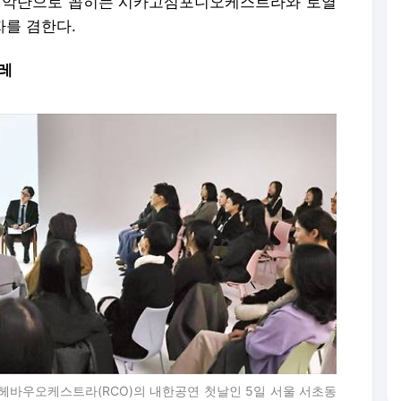
5대 악단으로 꼽히는 시카고심포니오케스트라와 로열
를 겸한다.
켈레
트헤바우오케스트라(RCO)의 내한공연 첫날인 5일 서울 서초동