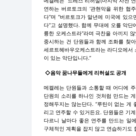
메켈레는 “드레스 리허설(마지막 사전 연
연하는 버르토크의 ‘관현악을 위한 협주
다”며 “버르토크가 말년에 미국에 있으
다”고 설명했다. 함께 무대에 오를 악단
륭한 오케스트라”라며 극찬을 아끼지 않았
중시하는 건 단원들과 함께 조화를 찾아
세르트헤바우오케스트라는 라디오에서 소리
이 있는 악단입니다.”
◇음악 꿈나무들에게 리허설도 공개
메켈레는 단원들과 소통할 때 어디에 주
단원의 소리를 하나인 것처럼 만드는 게
정해두지는 않는단다. “루틴이 없는 게 
리고 연주할 수 있거든요. 단원들은 기
다르니 날마다 좋은 연주를 만드는 일에
구체적인 계획을 잡지 않고 연습하기도 합