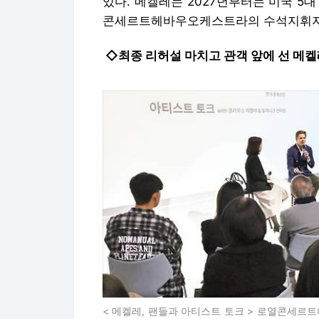
있다. 메켈레는 2027년부터는 미국 
콘세르트헤바우오케스트라의 수석지휘자
◇최종 리허설 마치고 관객 앞에 선 메
< 메켈레, 팬들과 아티스트 토크 > 로열콘세르