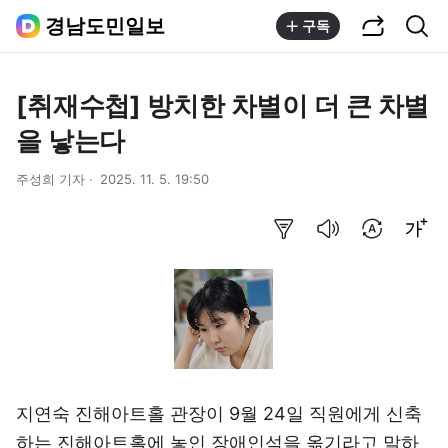
공유하기
통합검색
경남도민일보
구독
[취재수첩] 방치한 차별이 더 큰 차별
을 낳는다
주성희 기자
2025. 11. 5. 19:50
요약보기
음성으로 듣기
번역 설정
글씨크기 조절하기
지연숙 진해아트홀 관장이 9월 24일 직원에게 신축
하는 진해아트홀에 놓인 장애인석을 옮기라고 말하