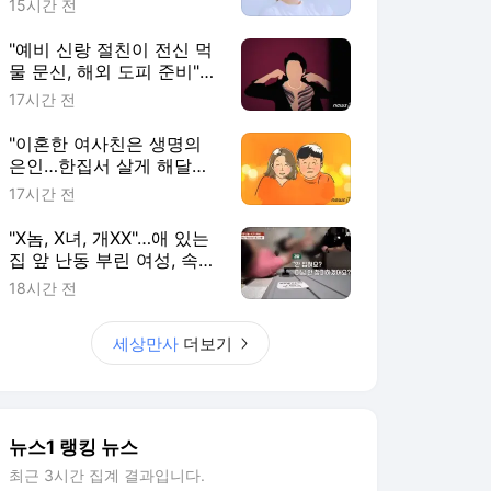
15시간 전
"예비 신랑 절친이 전신 먹
물 문신, 해외 도피 준비"…
예비 신부 '혼란'
17시간 전
"이혼한 여사친은 생명의
은인…한집서 살게 해달라"
남편 요구에 '절망'
17시간 전
"X놈, X녀, 개XX"…애 있는
집 앞 난동 부린 여성, 속옷
까지 훌러덩[영상]
18시간 전
세상만사
더보기
뉴스1 랭킹 뉴스
최근 3시간 집계 결과입니다.