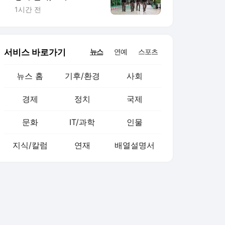
원 7명 살해(종합2보)
1시간 전
서비스 바로가기
뉴스
연예
스포츠
뉴스 홈
기후/환경
사회
경제
정치
국제
문화
IT/과학
인물
지식/칼럼
연재
배열설명서