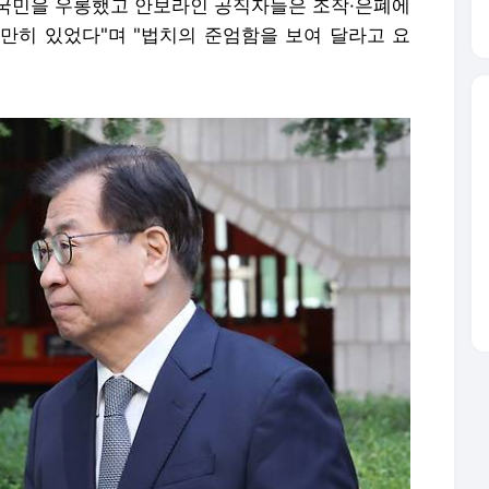
국민을 우롱했고 안보라인 공직자들은 조작·은폐에
만히 있었다"며 "법치의 준엄함을 보여 달라고 요