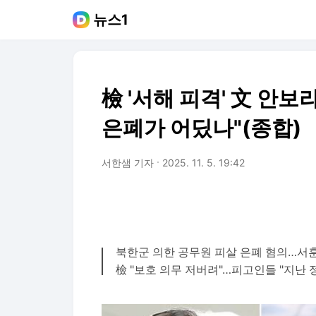
뉴스1
檢 '서해 피격' 文 안
은폐가 어딨나"(종합)
서한샘 기자
2025. 11. 5. 19:42
북한군 의한 공무원 피살 은폐 혐의…서훈
檢 "보호 의무 저버려"…피고인들 "지난 