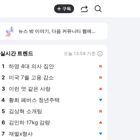
공유하기
검색
구독
뉴스 밖 이야기, 다음 커뮤니티 웹에서 보기
실시간 트렌드
오늘 13:59 기준
툴팁보기
1
하영 4대 의사 집안
,신규
2
미국 7월 고용 감소
,신규
3
이런 엿 같은 사랑
,상승
4
황희 폐버스 청년주택
,하락
5
김상혁 소개팅
,신규
6
김민하 17kg 감량
,상승
7
재벌x형사
,하락