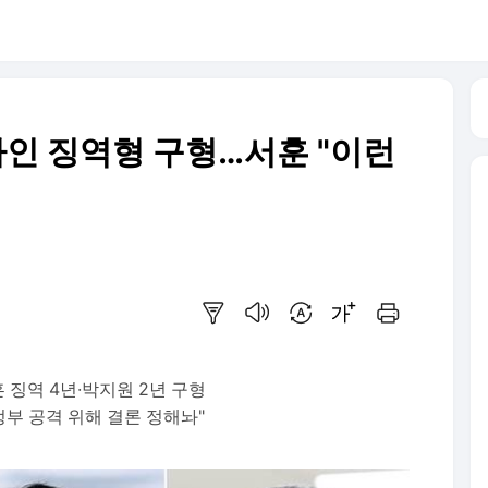
보라인 징역형 구형…서훈 "이런
요약보기
음성으로 듣기
번역 설정
글씨크기 조절하기
인쇄하기
 징역 4년·박지원 2년 구형
정부 공격 위해 결론 정해놔"