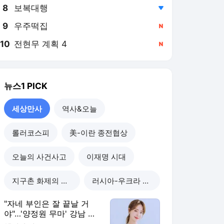
8
보복대행
,하락
9
우주떡집
,신규
10
전현무 계획 4
,신규
뉴스1
PICK
세상만사
역사&오늘
롤러코스피
美-이란 종전협상
오늘의 사건사고
이재명 시대
지구촌 화제의 뉴스
러시아-우크라 전쟁
"자네 부인은 잘 끝날 거
야"…'양정원 무마' 강남 경
찰, 다른 돈도 받은 정황