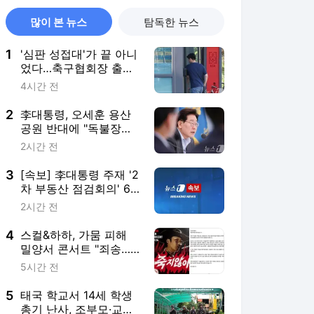
많이 본 뉴스
탐독한 뉴스
1
'심판 성접대'가 끝 아니
었다…축구협회장 출장
에 부인 3회 동반 '펑펑'
4시간 전
2
李대통령, 오세훈 용산
공원 반대에 "독불장군
처럼 못해…서울시와 협
2시간 전
의하라"
3
[속보] 李대통령 주재 '2
차 부동산 점검회의' 6
시간만에 종료
2시간 전
4
스컬&하하, 가뭄 피해
밀양서 콘서트 "죄송…
출연료 전액 기부할 것"
5시간 전
5
태국 학교서 14세 학생
총기 난사, 조부모·교직