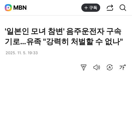
공유하기
통합검색
MBN
구독
'일본인 모녀 참변' 음주운전자 구속
기로…유족 "강력히 처벌할 수 없나"
2025. 11. 5. 19:33
요약보기
음성으로 듣기
번역 설정
글씨크기 조절하기