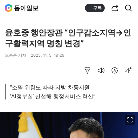
공유하기
통합검색
동아일보
구독
윤호중 행안장관 “인구감소지역→인
구활력지역 명칭 변경”
오승준 기자
2025. 11. 5. 19:29
요약보기
음성으로 듣기
번역 설정
글씨크기 조절하기
“소멸 위험도 따라 지방 차등지원
‘AI정부실’ 신설해 행정서비스 혁신”
이미지 크게 보기