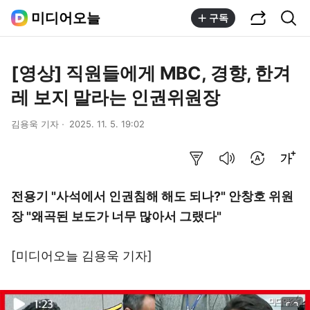
공유하기
통합검색
미디어오늘
구독
[영상] 직원들에게 MBC, 경향, 한겨
레 보지 말라는 인권위원장
김용욱 기자
2025. 11. 5. 19:02
요약보기
음성으로 듣기
번역 설정
글씨크기 조절하기
전용기 "사석에서 인권침해 해도 되나?" 안창호 위원
장 "왜곡된 보도가 너무 많아서 그랬다"
[미디어오늘
김용욱 기자
]
이미지 크게 보기