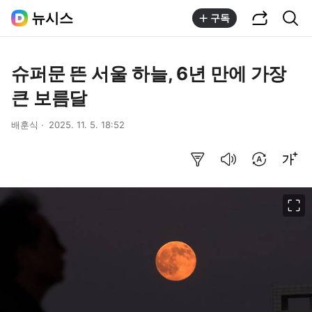
공유하기
통합검색
뉴시스
구독
슈퍼문 뜬 서울 하늘, 6년 만에 가장
큰 보름달
배훈식
2025. 11. 5. 18:52
요약보기
음성으로 듣기
번역 설정
글씨크기 조절하기
이미지 크게 보기