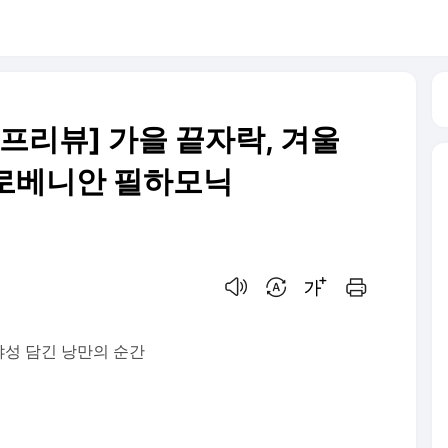
프리뷰] 가을 끝자락, 겨울
로베니안 필하모닉
음성으로 듣기
번역 설정
글씨크기 조절하기
인쇄하기
야성 담긴 낭만의 순간