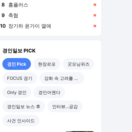
8
홈플러스
,신규
9
축협
,신규
10
장기하 윤가이 열애
,신규
경인일보
PICK
경인 Pick
현장르포
굿모닝위즈
FOCUS 경기
강화 속 고려를 찾아서
Only 경인
경인어젠다
경인일보 뉴스 후
인터뷰…공감
사건 인사이드