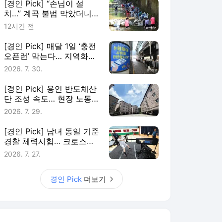
[경인 Pick] “손님이 설
치…” 계곡 불법 막았더니
꼼수 판친다
12시간 전
[경인 Pick] 매달 1일 ‘충전
오픈런’ 막는다… 지역화폐
대기방식 손질
2026. 7. 30.
[경인 Pick] 용인 반도체산
단 조성 속도… 현장 노동
자는 ‘숙소난’
2026. 7. 29.
[경인 Pick] 남녀 동일 기준
경찰 체력시험… 크로스핏
숙련자도 기진맥진
2026. 7. 27.
경인 Pick
더보기