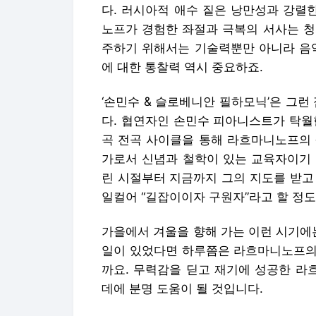
다. 러시아적 애수 짙은 낭만성과 강렬
노프가 경험한 좌절과 극복의 서사는 청
주하기 위해서는 기술력뿐만 아니라 음악
에 대한 통찰력 역시 중요하죠.
‘손민수 & 슬로베니안 필하모닉’은 그런
다. 협연자인 손민수 피아니스트가 탁월
곡 전곡 사이클을 통해 라흐마니노프의 
가로서 신념과 철학이 있는 교육자이기 
린 시절부터 지금까지 그의 지도를 받고
일컬어 “길잡이이자 구원자”라고 할 정도
가을에서 겨울을 향해 가는 이런 시기에
일이 있었다면 하루쯤은 라흐마니노프의 
까요. 무력감을 딛고 재기에 성공한 라
데에 분명 도움이 될 것입니다.