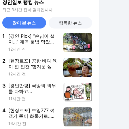
경인일보 랭킹 뉴스
최근 3시간 집계 결과입니다.
많이 본 뉴스
탐독한 뉴스
1
[경인 Pick] “손님이 설
치…” 계곡 불법 막았더
니 꼼수 판친다
12시간 전
2
[현장르포] 공항·바다·육
지 낀 인천 ‘힘겨운 삶의
현장’
12시간 전
3
[경인만평] 국방의 의무
를 다하고…
11시간 전
4
[현장르포] 보잉777 여
객기 뜯어 화물기로…
인천공항서 국내 첫 대
16시간 전
형기 개조