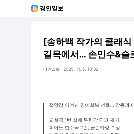
경인일보
[송하백 작가의 클래식 
길목에서… 손민수&슬
경인일보
2025. 11. 5. 18:32
절망감 이겨낸 명예회복 선율… 감동과 
교향곡 1번 실패 무력감 딛고 재기
피아노 협주곡 2번, 글린카상 수상