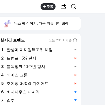
공유하기
검색
구독
뉴스 밖 이야기, 다음 커뮤니티 웹에서 보기
실시간 트렌드
오늘 23:11 기준
툴팁보기
1
한상미 이태원특조위 해임
,유지
2
트럼프 15% 관세
,신규
3
블랙핑크 10주년 행사
,유지
4
베이스 그룹
,신규
5
조여정 360일 다이어트
,신규
6
비니시우스 재계약
,하락
7
입추
,하락