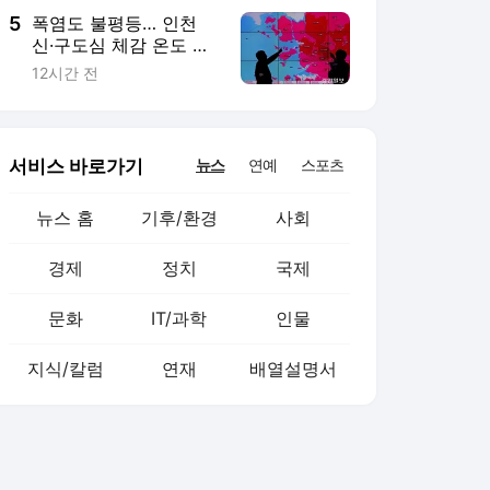
5
폭염도 불평등… 인천
신·구도심 체감 온도 다
르다
12시간 전
서비스 바로가기
뉴스
연예
스포츠
뉴스 홈
기후/환경
사회
경제
정치
국제
문화
IT/과학
인물
지식/칼럼
연재
배열설명서