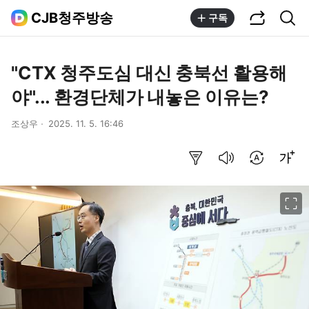
공유하기
통합검색
CJB청주방송
구독
"CTX 청주도심 대신 충북선 활용해
야"... 환경단체가 내놓은 이유는?
조상우
2025. 11. 5. 16:46
요약보기
음성으로 듣기
번역 설정
글씨크기 조절하기
이미지 크게 보기