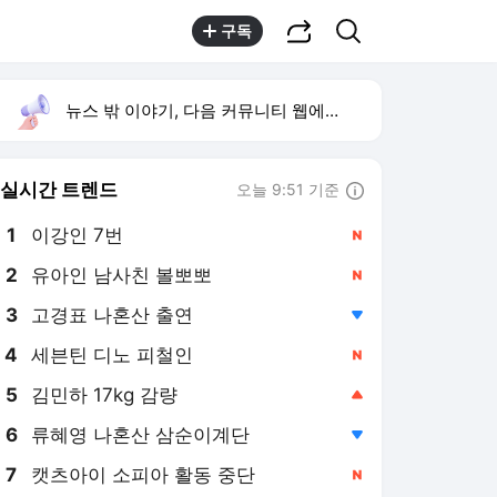
공유하기
검색
구독
뉴스 밖 이야기, 다음 커뮤니티 웹에서 보기
실시간 트렌드
오늘 9:51 기준
툴팁보기
1
이강인 7번
,신규
2
유아인 남사친 볼뽀뽀
,신규
4
세븐틴 디노 피철인
,신규
5
김민하 17kg 감량
,상승
6
류혜영 나혼산 삼순이계단
,하락
7
캣츠아이 소피아 활동 중단
,신규