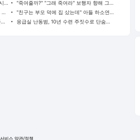
'데뷔 10주년' 임영웅 "20여명의 팬들로 시작해 여기까지…진심 감사"
"죽여줄까?" "그래 죽여라" 보행자 향해 그대로 차량 돌진한 운전자[영상]
"내가 치매? 혼자 죽겠다"…깜빡깜빡하는 시모, 검사하라 하자 '발끈'
"친구는 부모 덕에 집 샀는데" 아들 하소연에 "죄지었다" 사죄 '먹먹'
"난 20년 병수발했는데…'배다른 형제' 존재, 유산 절반 가져가나"
응급실 난동범, 10년 수련 주짓수로 단숨에 제압한 간호사 화제[영상]
서비스 약관/정책