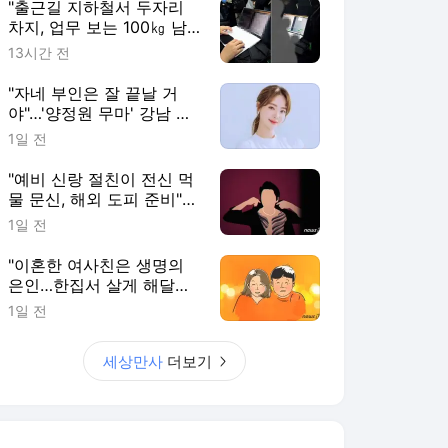
"출근길 지하철서 두자리
차지, 업무 보는 100㎏ 남
성…부딪히면 신경질"
13시간 전
"자네 부인은 잘 끝날 거
야"…'양정원 무마' 강남 경
찰, 다른 돈도 받은 정황
1일 전
"예비 신랑 절친이 전신 먹
물 문신, 해외 도피 준비"…
예비 신부 '혼란'
1일 전
"이혼한 여사친은 생명의
은인…한집서 살게 해달라"
남편 요구에 '절망'
1일 전
세상만사
더보기