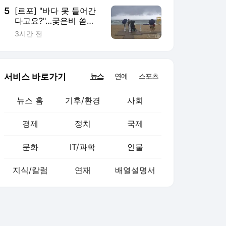
5
[르포] "바다 못 들어간
다고요?"…궂은비 쏟아
진 경포 곳곳서 '탄식'
3시간 전
서비스 바로가기
뉴스
연예
스포츠
뉴스 홈
기후/환경
사회
경제
정치
국제
문화
IT/과학
인물
지식/칼럼
연재
배열설명서