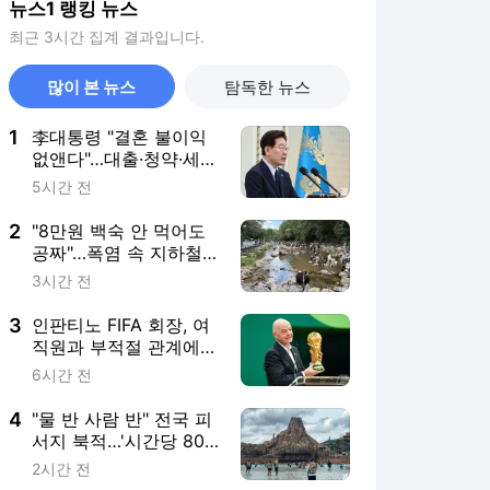
뉴스1 랭킹 뉴스
최근 3시간 집계 결과입니다.
많이 본 뉴스
탐독한 뉴스
1
李대통령 "결혼 불이익
없앤다"…대출·청약·세제
22개 과제 점검
5시간 전
2
"8만원 백숙 안 먹어도
공짜"…폭염 속 지하철
타고 가는 '역세권 계곡'
3시간 전
3
인판티노 FIFA 회장, 여
직원과 부적절 관계에
거액 퇴직금 지급 논란
6시간 전
4
"물 반 사람 반" 전국 피
서지 북적…'시간당 80
㎜' 강원 영동은 입수 금
2시간 전
지