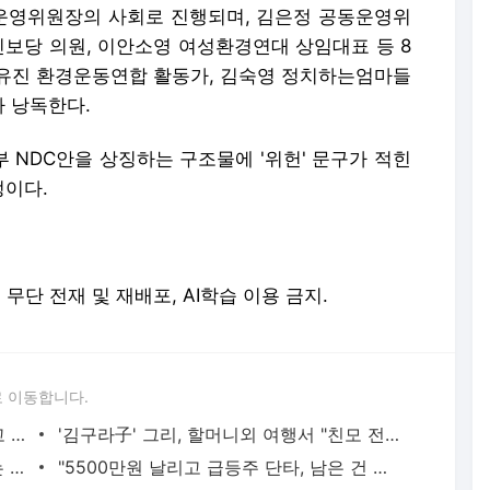
운영위원장의 사회로 진행되며, 김은정 공동운영위
진보당 의원, 이안소영 여성환경연대 상임대표 등 8
유진 환경운동연합 활동가, 김숙영 정치하는엄마들
 낭독한다.
부 NDC안을 상징하는 구조물에 '위헌' 문구가 적힌
정이다.
erved. 무단 전재 및 재배포, AI학습 이용 금지.
 이동합니다.
황정민의 또 다른 팬 등장 "지독히 엮이고 싶었던 건 너" 폭로녀 직격
'김구라子' 그리, 할머니외 여행서 "친모 전라도에 잘 있어"…유튜브서 언급
"출근길 지하철서 두자리 차지, 업무 보는 100㎏ 남성…부딪히면 신경질"
"5500만원 날리고 급등주 단타, 남은 건 빚뿐"…30대 여성 파혼 위기