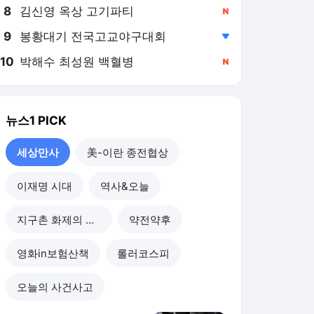
8
김신영 옥상 고기파티
,신규
9
봉황대기 전국고교야구대회
,하락
10
박해수 최성원 백혈병
,신규
뉴스1
PICK
세상만사
美-이란 종전협상
이재명 시대
역사&오늘
지구촌 화제의 뉴스
약전약후
영화in보험산책
롤러코스피
오늘의 사건사고