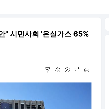
" 시민사회 '온실가스 65%
요약보기
음성으로 듣기
번역 설정
글씨크기 조절하기
인쇄하기