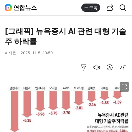
공유하기
통합검색
연합뉴스
구독
[그래픽] 뉴욕증시 AI 관련 대형 기술
주 하락률
이재윤
2025. 11. 5. 10:50
요약보기
음성으로 듣기
번역 설정
글씨크기 조절하기
이미지 크게 보기