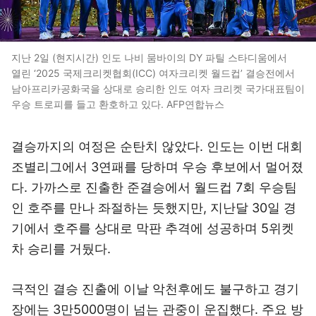
지난 2일 (현지시간) 인도 나비 뭄바이의 DY 파틸 스타디움에서
열린 ‘2025 국제크리켓협회(ICC) 여자크리켓 월드컵’ 결승전에서
남아프리카공화국을 상대로 승리한 인도 여자 크리켓 국가대표팀이
우승 트로피를 들고 환호하고 있다. AFP연합뉴스
결승까지의 여정은 순탄치 않았다. 인도는 이번 대회
조별리그에서 3연패를 당하며 우승 후보에서 멀어졌
다. 가까스로 진출한 준결승에서 월드컵 7회 우승팀
인 호주를 만나 좌절하는 듯했지만, 지난달 30일 경
기에서 호주를 상대로 막판 추격에 성공하며 5위켓
차 승리를 거뒀다.
극적인 결승 진출에 이날 악천후에도 불구하고 경기
장에는 3만5000명이 넘는 관중이 운집했다. 주요 방