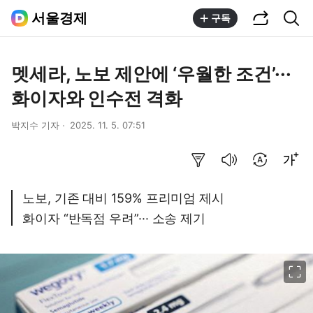
공유하기
통합검색
서울경제
구독
멧세라, 노보 제안에 ‘우월한 조건’···
화이자와 인수전 격화
박지수 기자
2025. 11. 5. 07:51
요약보기
음성으로 듣기
번역 설정
글씨크기 조절하기
노보, 기존 대비 159% 프리미엄 제시
화이자 “반독점 우려”··· 소송 제기
이미지 크게 보기