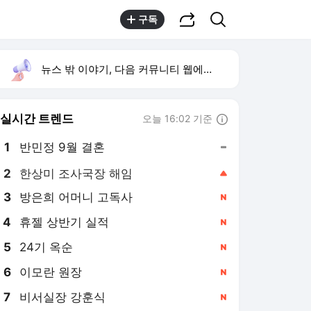
공유하기
검색
구독
뉴스 밖 이야기, 다음 커뮤니티 웹에서 보기
실시간 트렌드
오늘 16:02 기준
툴팁보기
1
반민정 9월 결혼
,유지
2
한상미 조사국장 해임
,상승
3
방은희 어머니 고독사
,신규
4
휴젤 상반기 실적
,신규
5
24기 옥순
,신규
6
이모란 원장
,신규
7
비서실장 강훈식
,신규