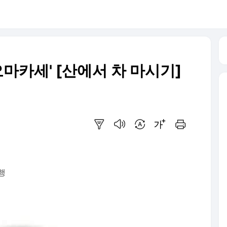
오마카세' [산에서 차 마시기]
요약보기
음성으로 듣기
번역 설정
글씨크기 조절하기
인쇄하기
행