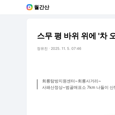
월간산
스무 평 바위 위에 '차 
정유진
2025. 11. 5. 07:46
회룡탐방지원센터~회룡사거리~
사패산정상~범골매표소 7km 나들이 산