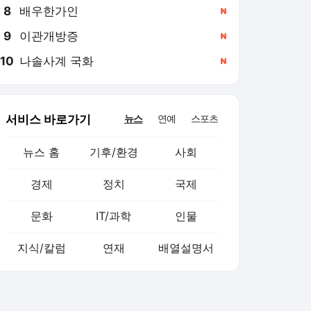
8
배우한가인
,신규
9
이관개방증
,신규
10
나솔사계 국화
,신규
서비스 바로가기
뉴스
연예
스포츠
뉴스 홈
기후/환경
사회
경제
정치
국제
문화
IT/과학
인물
지식/칼럼
연재
배열설명서