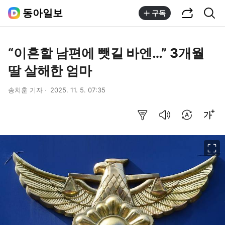
공유하기
통합검색
동아일보
구독
“이혼할 남편에 뺏길 바엔…” 3개월
딸 살해한 엄마
송치훈 기자
2025. 11. 5. 07:35
요약보기
음성으로 듣기
번역 설정
글씨크기 조절하기
이미지 크게 보기