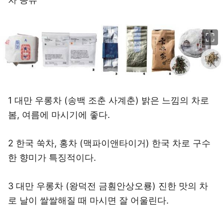
이미지 크게 보기
1 대만 우롱차 (송백 조춘 사계춘) 밝은 느낌의 차로
봄, 여름에 마시기에 좋다.
2 한국 쑥차, 홍차 (맥파이앤타이거) 한국 차로 구수
한 향미가 특징적이다.
3 대만 우롱차 (왕덕전 금훤안상오룡) 진한 맛의 차
로 날이 쌀쌀해질 때 마시면 잘 어울린다.