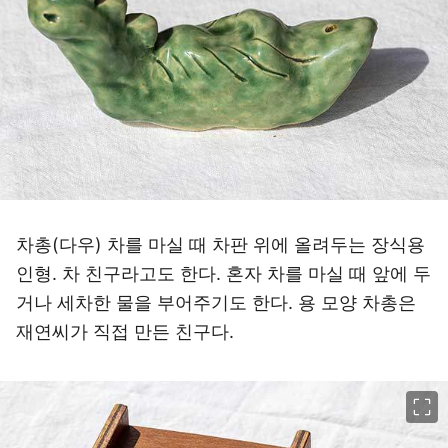
차총(다우) 차를 마실 때 차판 위에 올려두는 장식용
인형. 차 친구라고도 한다. 혼자 차를 마실 때 앞에 두
거나 세차한 물을 부어주기도 한다. 용 모양 차총은
재연씨가 직접 만든 친구다.
이미지 크게 보기