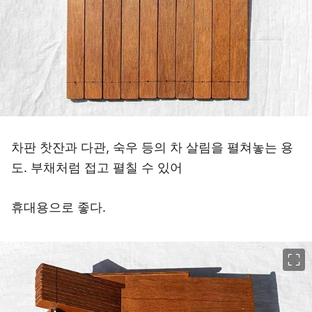
차판 찻잔과 다관, 숙우 등의 차 살림을 펼쳐놓는 용
도. 부채처럼 접고 펼칠 수 있어
휴대용으로 좋다.
이미지 크게 보기