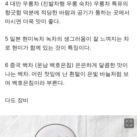
4 대만 우롱차 (진발차행 우롱 숙차) 우롱차 특유의
향긋함 덕분에 적당한 바람과 공기가 통하는 곳에서
마시면 더욱 맛이 좋다.
5 일본 현미녹차 녹차의 생그러움이 잘 느껴지는 차
로 현미가 함께 있는 것이 특징이다.
6 중국 백차 (운남 백호은침) 은은하게 달콤한 맛이
나는 백차. 어린 찻잎에 난 흰털이 은빛 바늘처럼 보
여 백호은침이라 부른다.
다도 장비
이미지 크게 보기