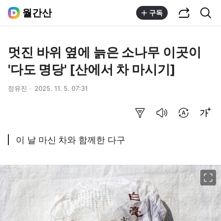
공유하기
통합검색
월간산
구독
멋진 바위 옆에 늙은 소나무 이곳이
'다도 명당' [산에서 차 마시기]
정유진
2025. 11. 5. 07:31
요약보기
음성으로 듣기
번역 설정
글씨크기 조절하기
이 날 마신 차와 함께한 다구
이미지 크게 보기