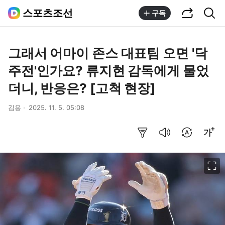
공유하기
통합검색
스포츠조선
구독
그래서 어마이 존스 대표팀 오면 '닥
주전'인가요? 류지현 감독에게 물었
더니, 반응은? [고척 현장]
김용
2025. 11. 5. 05:08
요약보기
음성으로 듣기
번역 설정
글씨크기 조절하기
이미지 크게 보기